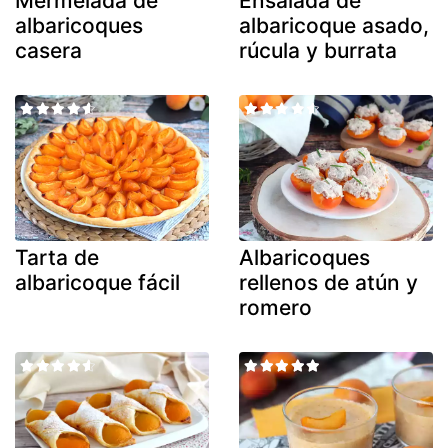
Mermelada de
Ensalada de
albaricoques
albaricoque asado,
casera
rúcula y burrata
Tarta de
Albaricoques
albaricoque fácil
rellenos de atún y
romero