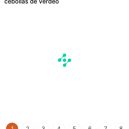
cebollas de verdeo
(current)
1
2
3
4
5
6
7
8