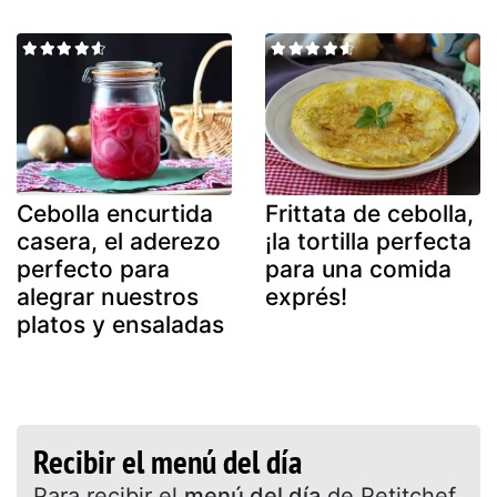
Cebolla encurtida
Frittata de cebolla,
casera, el aderezo
¡la tortilla perfecta
perfecto para
para una comida
alegrar nuestros
exprés!
platos y ensaladas
Recibir el menú del día
Para recibir el
menú del día
de Petitchef