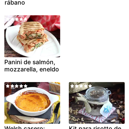
rábano
Panini de salmón,
mozzarella, eneldo
Welsh casero:
Kit para risotto de