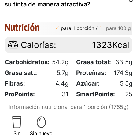
su tinta de manera atractiva?
Nutrición
para 1 porción
/
para 100 g
Calorías:
1323Kcal
Carbohidratos:
54.2g
Grasa total:
33.5g
Grasa sat.:
5.7g
Proteínas:
174.3g
Fibras:
4.4g
Azúcar:
5.5g
ProPoints:
31
SmartPoints:
25
Información nutricional para 1 porción (1765g)
Sin
Sin huevo