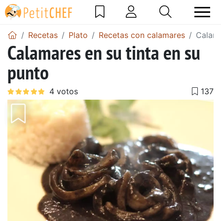
Recetas
Plato
Recetas con calamares
Calama
Calamares en su tinta en su
punto