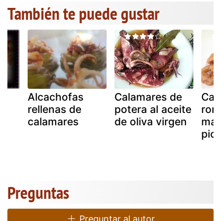
También te puede gustar
Alcachofas
Calamares de
Cal
rellenas de
potera al aceite
rom
calamares
de oliva virgen
may
pic
Preguntas
Preguntar al autor