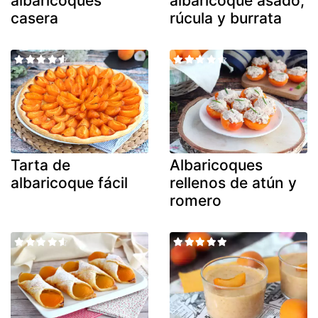
albaricoques
albaricoque asado,
casera
rúcula y burrata
Tarta de
Albaricoques
albaricoque fácil
rellenos de atún y
romero