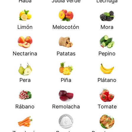
Haba
Judía verde
Lechuga
Limón
Melocotón
Mora
Nectarina
Patatas
Pepino
Pera
Piña
Plátano
Rábano
Remolacha
Tomate