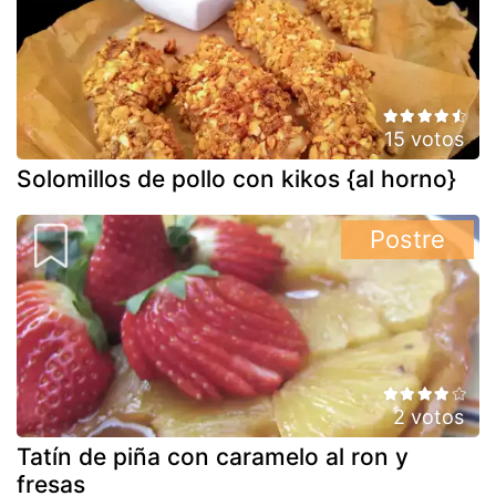
15 votos
Solomillos de pollo con kikos {al horno}
Postre
2 votos
Tatín de piña con caramelo al ron y
fresas