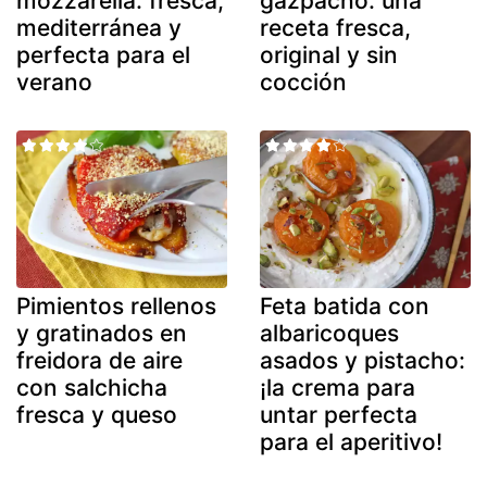
mozzarella: fresca,
gazpacho: una
mediterránea y
receta fresca,
perfecta para el
original y sin
verano
cocción
Pimientos rellenos
Feta batida con
y gratinados en
albaricoques
freidora de aire
asados y pistacho:
con salchicha
¡la crema para
fresca y queso
untar perfecta
para el aperitivo!