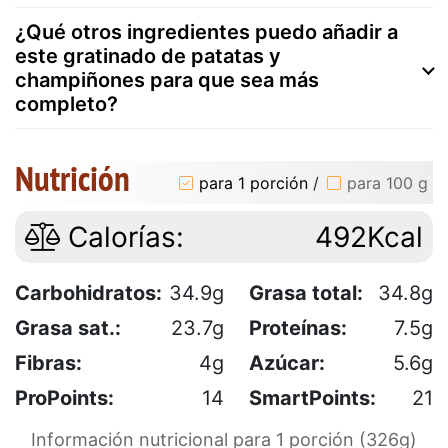
¿Qué otros ingredientes puedo añadir a
este gratinado de patatas y
champiñones para que sea más
completo?
Nutrición
para 1 porción
/
para 100 g
Calorías:
492Kcal
Carbohidratos:
34.9g
Grasa total:
34.8g
Grasa sat.:
23.7g
Proteínas:
7.5g
Fibras:
4g
Azúcar:
5.6g
ProPoints:
14
SmartPoints:
21
Información nutricional para 1 porción (326g)