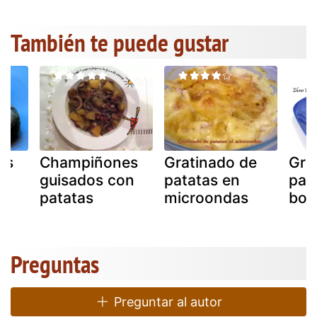
También te puede gustar
es
Champiñones
Gratinado de
Gra
guisados con
patatas en
pat
patatas
microondas
bon
Preguntas
Preguntar al autor