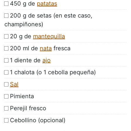
450 g de
patatas
200 g de setas (en este caso,
champiñones)
20 g de
mantequilla
200 ml de
nata
fresca
1 diente de
ajo
1 chalota (o 1 cebolla pequeña)
Sal
Pimienta
Perejil fresco
Cebollino (opcional)