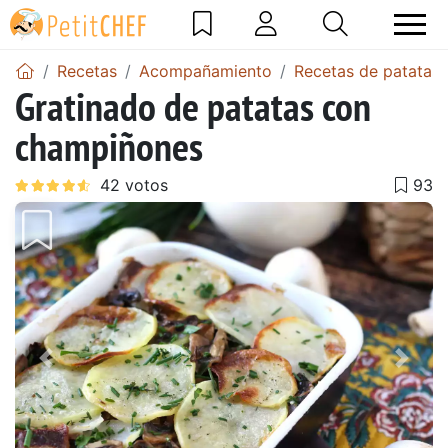
Recetas
Acompañamiento
Recetas de patatas
Gratinado de patatas con
champiñones
Anterior
Sigu