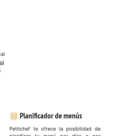
cal
al
a
Planificador de menús
Petitchef te ofrece la posibilidad de
planificar tu menú por días o por