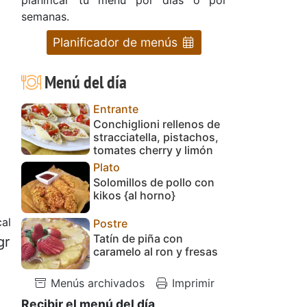
semanas.
Planificador de menús
Menú del día
Entrante
Conchiglioni rellenos de
stracciatella, pistachos,
tomates cherry y limón
Plato
Solomillos de pollo con
kikos {al horno}
cal
Postre
Tatín de piña con
gr
caramelo al ron y fresas
Menús archivados
Imprimir
Recibir el menú del día