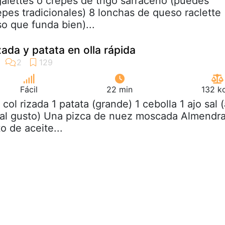
galettes o crepes de trigo sarraceno (puedes
repes tradicionales) 8 lonchas de queso raclette
o que funda bien)...
ada y patata en olla rápida
Fácil
22 min
132 k
2 col rizada 1 patata (grande) 1 cebolla 1 ajo sal (
(al gusto) Una pizca de nuez moscada Almendr
o de aceite...