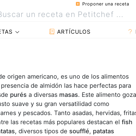
Proponer una receta
ETAS
ARTÍCULOS
de origen americano, es uno de los alimentos
 presencia de almidón las hace perfectas para
esde
purés
a diversas
masas
. Este alimento goz
sto suave y su gran versatilidad como
rnes y pescados. Tanto asadas, hervidas, frita
ntre las recetas más populares destacan el
fish
atatas
, diversos tipos de
soufflé
,
patatas