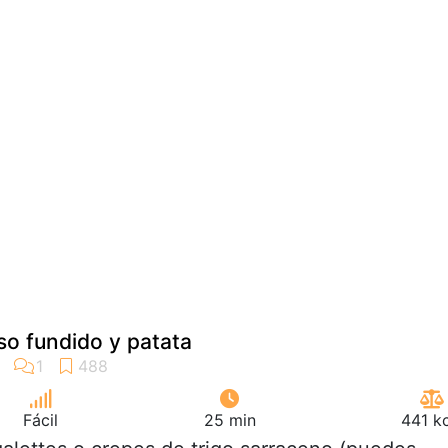
so fundido y patata
Fácil
25 min
441 k