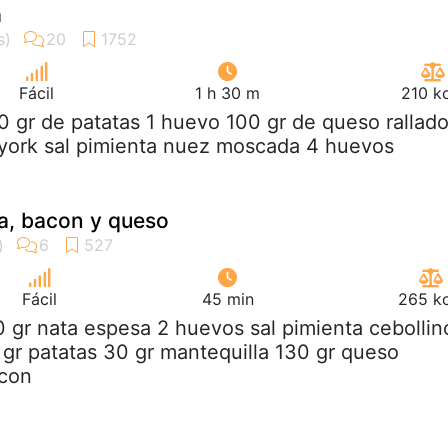
a
Fácil
1 h 30 m
210 k
0 gr de patatas 1 huevo 100 gr de queso rallad
 york sal pimienta nuez moscada 4 huevos
a, bacon y queso
Fácil
45 min
265 kc
0 gr nata espesa 2 huevos sal pimienta cebollin
 gr patatas 30 gr mantequilla 130 gr queso
acon