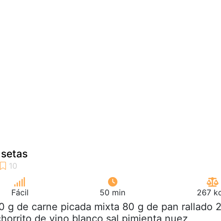
 setas
Fácil
50 min
267 kc
0 g de carne picada mixta 80 g de pan rallado 
chorrito de vino blanco sal pimienta nuez