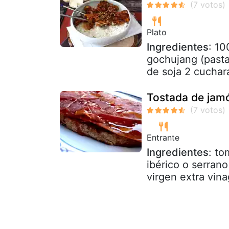
Plato
Ingredientes
: 10
gochujang (pasta
de soja 2 cuchara
Tostada de jamó
Entrante
Ingredientes
: to
ibérico o serran
virgen extra vina