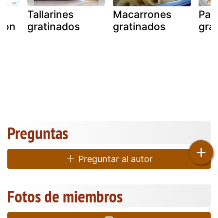
Tallarines
Macarrones
Pas
con
gratinados
gratinados
gra
Preguntas
+
Preguntar al autor
Fotos de miembros