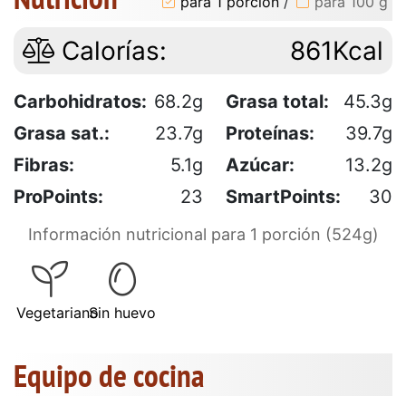
para 1 porción
/
para 100 g
Calorías:
861Kcal
Carbohidratos:
68.2g
Grasa total:
45.3g
Grasa sat.:
23.7g
Proteínas:
39.7g
Fibras:
5.1g
Azúcar:
13.2g
ProPoints:
23
SmartPoints:
30
Información nutricional para 1 porción (524g)
Vegetariano
Sin huevo
Equipo de cocina