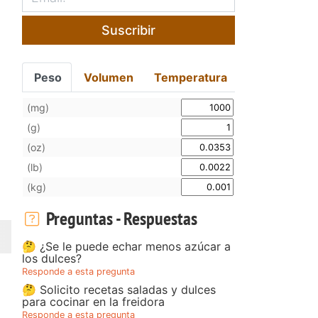
Suscribir
Peso
Volumen
Temperatura
(mg)
(g)
(oz)
(lb)
(kg)
Preguntas - Respuestas
🤔 ¿Se le puede echar menos azúcar a
los dulces?
Responde a esta pregunta
🤔 Solicito recetas saladas y dulces
para cocinar en la freidora
Responde a esta pregunta