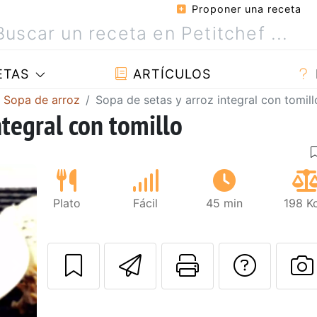
Proponer una receta
ETAS
ARTÍCULOS
Sopa de arroz
Sopa de setas y arroz integral con tomill
ntegral con tomillo
Plato
Fácil
45 min
198 K
Enviar esta rec
Imprimir e
Pregu
Siguiente
P