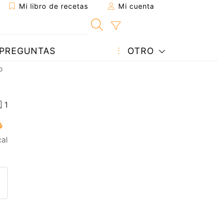
Mi libro de recetas
Mi cuenta
PREGUNTAS
OTRO
o
cal
eta a un amigo
sta página
ntar al autor
ublicar la foto de esta receta