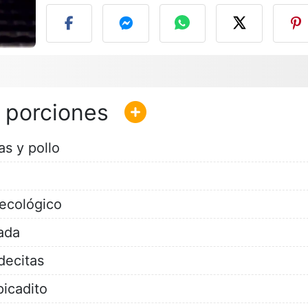
as y pollo
 ecológico
ada
decitas
picadito