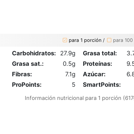
para 1 porción
/
para 100
Carbohidratos:
27.9g
Grasa total:
3.
Grasa sat.:
0.5g
Proteínas:
9.
Fibras:
7.1g
Azúcar:
6.
ProPoints:
5
SmartPoints:
Información nutricional para 1 porción (617