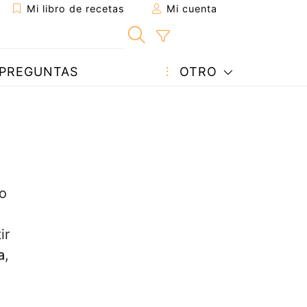
Mi libro de recetas
Mi cuenta
PREGUNTAS
OTRO
do
ir
a
,