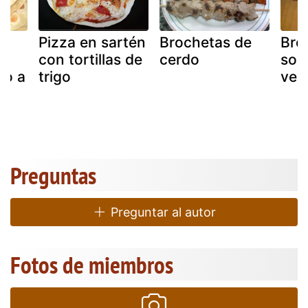
Pizza en sartén
Brochetas de
Bro
con tortillas de
cerdo
solo
so a
trigo
ver
Preguntas
Preguntar al autor
Fotos de miembros