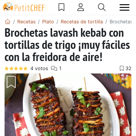
Recetas
Plato
Recetas de tortilla
Brochetas l
Brochetas lavash kebab con
tortillas de trigo ¡muy fáciles
con la freidora de aire!
Anterior
Sigu