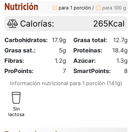
Nutrición
para 1 porción
/
para 100 g
Calorías:
265Kcal
Carbohidratos:
17.9g
Grasa total:
12.7g
Grasa sat.:
5g
Proteínas:
18.4g
Fibras:
1.2g
Azúcar:
1.3g
ProPoints:
7
SmartPoints:
8
Información nutricional para 1 porción (141g)
Sin
lactosa