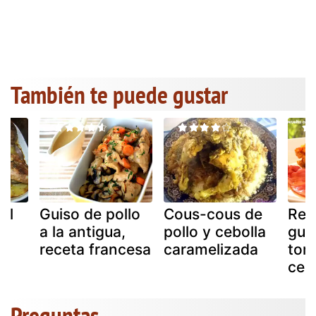
También te puede gustar
al
Guiso de pollo
Cous-cous de
Rev
a la antigua,
pollo y cebolla
gui
receta francesa
caramelizada
tom
cebo
Preguntas