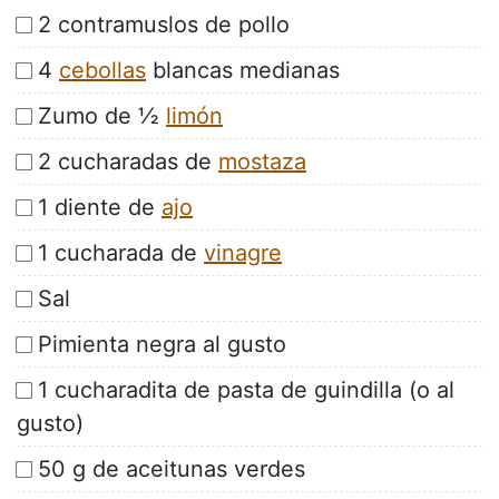
2 contramuslos de pollo
4
cebollas
blancas medianas
Zumo de ½
limón
2 cucharadas de
mostaza
1 diente de
ajo
1 cucharada de
vinagre
Sal
Pimienta negra al gusto
1 cucharadita de pasta de guindilla (o al
gusto)
50 g de aceitunas verdes