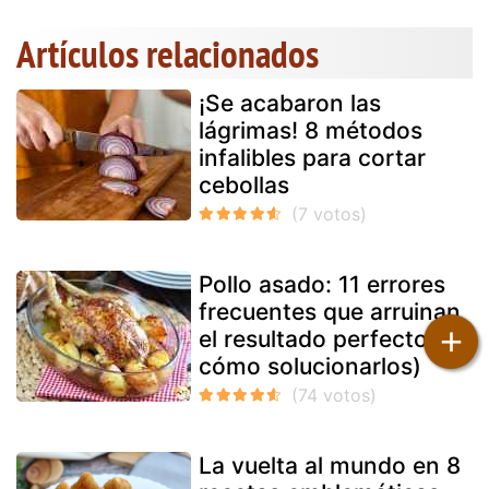
Artículos relacionados
¡Se acabaron las
lágrimas! 8 métodos
infalibles para cortar
cebollas
Pollo asado: 11 errores
frecuentes que arruinan
+
el resultado perfecto (y
cómo solucionarlos)
La vuelta al mundo en 8