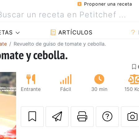
Proponer una receta
ETAS
ARTÍCULOS
ate
Revuelto de guiso de tomate y cebolla.
omate y cebolla.
Entrante
Fácil
30 min
150 K
Enviar esta rec
Imprimir e
Pregu
P