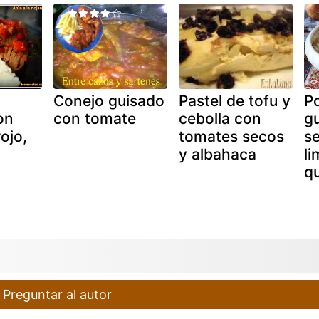
Conejo guisado
Pastel de tofu y
Po
on
con tomate
cebolla con
g
ojo,
tomates secos
s
y albahaca
li
q
Preguntar al autor