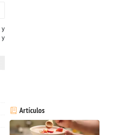
 y
 y
Artículos