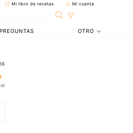
Mi libro de recetas
Mi cuenta
PREGUNTAS
OTRO
cal
eta a un amigo
sta página
ntar al autor
ublicar la foto de esta receta