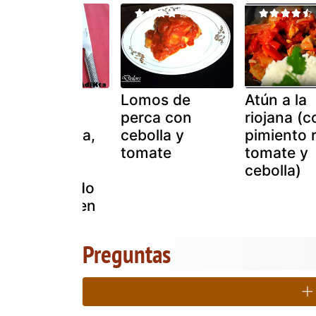
Focaccia de
Lomos de
Atún a la
cebolla
perca con
riojana (c
caramelizada,
cebolla y
pimiento r
tomate y
tomate
tomate y
romero -
cebolla)
círculo salado
whole kitchen
Preguntas