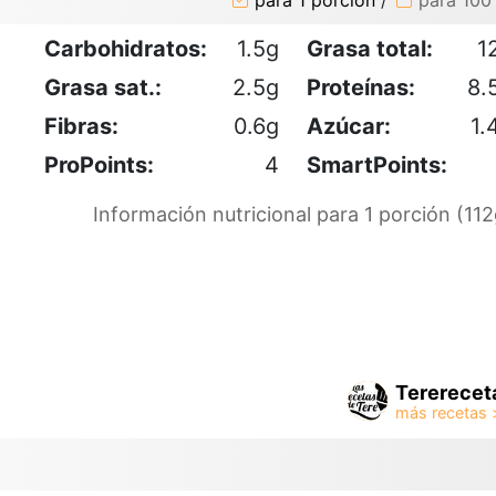
para 1 porción
/
para 100
Carbohidratos:
1.5g
Grasa total:
1
Grasa sat.:
2.5g
Proteínas:
8.
Fibras:
0.6g
Azúcar:
1.
ProPoints:
4
SmartPoints:
Información nutricional para 1 porción (112
Tererecet