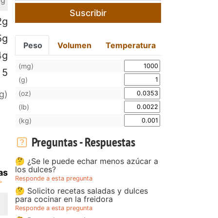
 g
Suscribir
2g
5g
Peso
Volumen
Temperatura
4g
(mg)
5
(g)
(oz)
g)
(lb)
(kg)
Preguntas - Respuestas
🤔 ¿Se le puede echar menos azúcar a
los dulces?
as
Responde a esta pregunta
🤔 Solicito recetas saladas y dulces
para cocinar en la freidora
Responde a esta pregunta