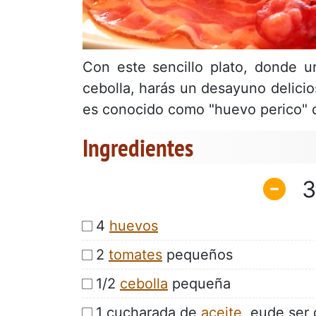
Con este sencillo plato, donde u
cebolla, harás un desayuno delicio
es conocido como "huevo perico" d
Ingredientes
3
4
huevos
2
tomates
pequeños
1/2
cebolla
pequeña
1 cucharada de
aceite
, eude ser 