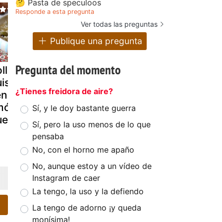
🤔 Pasta de speculoos
Responde a esta pregunta
Ver todas las preguntas
Publique una pregunta
Pregunta del momento
llo yassa, el
Tortilla de
Tacos de c
uiso
cebolla, atún y
de vaca co
¿Tienes freidora de aire?
enegalés con
tomate
cebolla y
món y cebolla
tomate
Sí, y le doy bastante guerra
ue conquista
Sí, pero la uso menos de lo que
pensaba
No, con el horno me apaño
No, aunque estoy a un vídeo de
Instagram de caer
La tengo, la uso y la defiendo
La tengo de adorno ¡y queda
monísima!