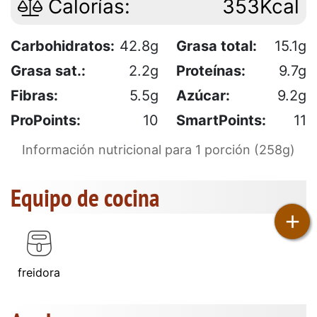
Calorías:
353Kcal
Carbohidratos:
42.8g
Grasa total:
15.1g
Grasa sat.:
2.2g
Proteínas:
9.7g
Fibras:
5.5g
Azúcar:
9.2g
ProPoints:
10
SmartPoints:
11
Información nutricional para 1 porción (258g)
Equipo de cocina
+
freidora