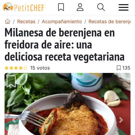
Recetas
Acompañamiento
Recetas de berenje
Milanesa de berenjena en
freidora de aire: una
deliciosa receta vegetariana
Anterior
Sigu