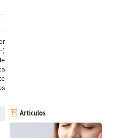
ublicar la foto de esta receta
er
-)
de
sa
te
os
Artículos