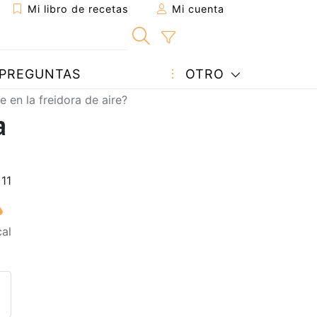
Mi libro de recetas
Mi cuenta
PREGUNTAS
OTRO
 en la freidora de aire?
a
cal
eta a un amigo
sta página
ntar al autor