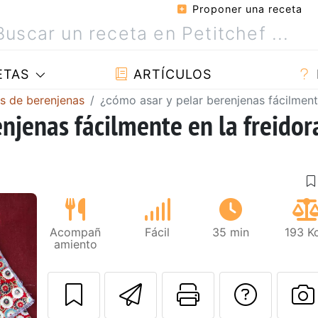
Proponer una receta
ETAS
ARTÍCULOS
s de berenjenas
¿cómo asar y pelar berenjenas fácilmente
njenas fácilmente en la freidor
Acompañ
Fácil
35 min
193 K
amiento
Enviar esta rec
Imprimir e
Pregu
Siguiente