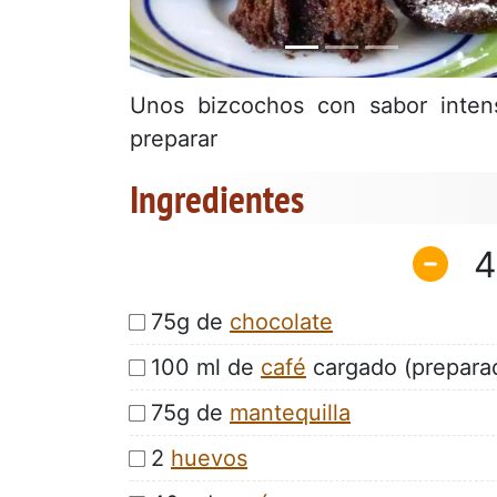
Unos bizcochos con sabor intens
preparar
Ingredientes
4
75g de
chocolate
100 ml de
café
cargado (preparad
75g de
mantequilla
2
huevos