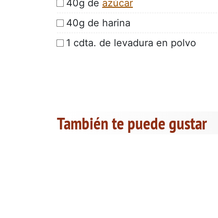
40g de
azúcar
40g de harina
1 cdta. de levadura en polvo
También te puede gustar