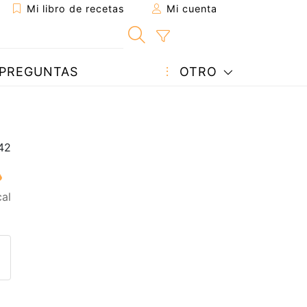
Mi libro de recetas
Mi cuenta
PREGUNTAS
OTRO
al
eta a un amigo
sta página
ntar al autor
ublicar la foto de esta receta