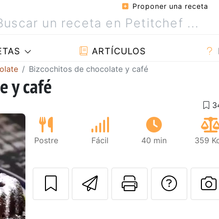
Proponer una receta
ETAS
ARTÍCULOS
olate
Bizcochitos de chocolate y café
e y café
Postre
Fácil
40 min
359 Kc
Enviar esta rec
Imprimir e
Pregu
Siguiente
P