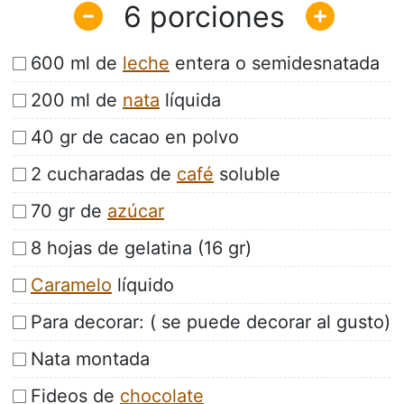
6
600 ml de
leche
entera o semidesnatada
200 ml de
nata
líquida
40 gr de cacao en polvo
2 cucharadas de
café
soluble
70 gr de
azúcar
8 hojas de gelatina (16 gr)
Caramelo
líquido
Para decorar: ( se puede decorar al gusto)
Nata montada
Fideos de
chocolate