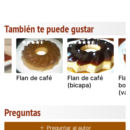
También te puede gustar
é
Flan de café
Flan de café
Fla
(bicapa)
bo
(va
Preguntas
Preguntar al autor