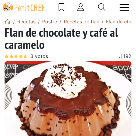
Recetas
Postre
Recetas de flan
Flan de choc
Flan de chocolate y café al
caramelo
Anterior
Sigu