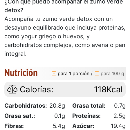
¿Con qué puedo acompañar el zumo verde
detox?
Acompaña tu zumo verde detox con un
desayuno equilibrado que incluya proteínas,
como yogur griego o huevos, y
carbohidratos complejos, como avena o pan
integral.
Nutrición
para 1 porción
/
para 100 g
Calorías:
118Kcal
Carbohidratos:
20.8g
Grasa total:
0.7g
Grasa sat.:
0.1g
Proteínas:
2.5g
Fibras:
5.4g
Azúcar:
19.4g