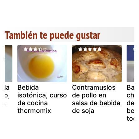
También te puede gustar
ida
Bebida
Contramuslos
Bat
ino,
isotónica, curso
de pollo en
cho
as
de cocina
salsa de bebida
deli
thermomix
de soja
beb
tod