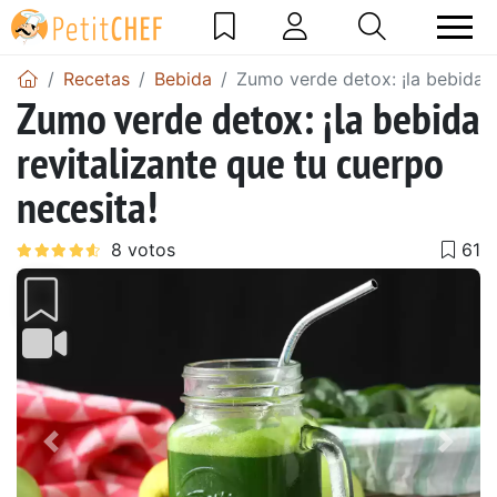
Recetas
Bebida
Zumo verde detox: ¡la bebida r
Zumo verde detox: ¡la bebida
revitalizante que tu cuerpo
necesita!
Anterior
Sigu