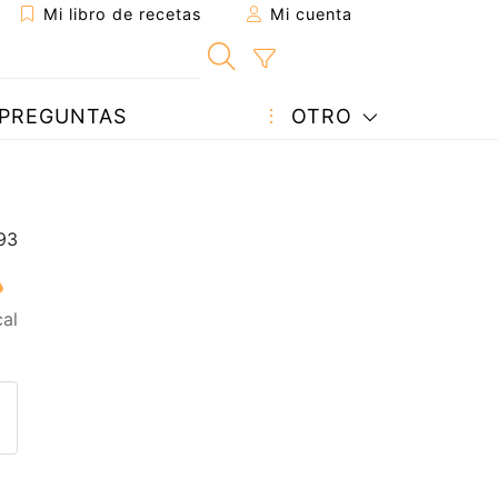
Mi libro de recetas
Mi cuenta
PREGUNTAS
OTRO
al
eta a un amigo
sta página
ntar al autor
ublicar la foto de esta receta