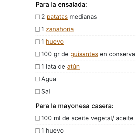
Para la ensalada:
2
patatas
medianas
1
zanahoria
1
huevo
100 gr de
guisantes
en conserva (
1 lata de
atún
Agua
Sal
Para la mayonesa casera:
100 ml de aceite vegetal/ aceite
1 huevo