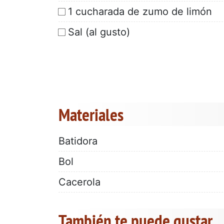
1 cucharada de zumo de limón
Sal (al gusto)
Materiales
Batidora
Bol
Cacerola
También te puede gustar