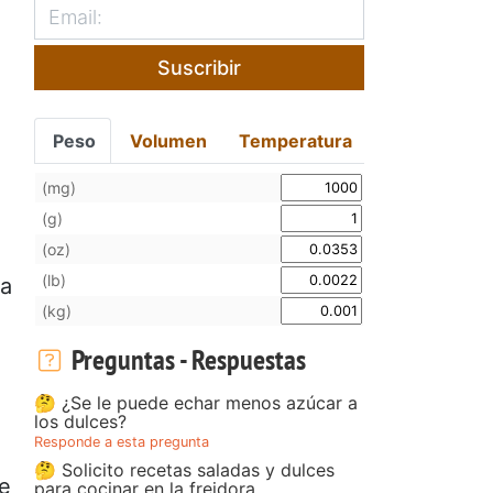
Suscribir
Peso
Volumen
Temperatura
(mg)
(g)
(oz)
(lb)
la
(kg)
Preguntas - Respuestas
🤔 ¿Se le puede echar menos azúcar a
los dulces?
Responde a esta pregunta
🤔 Solicito recetas saladas y dulces
ue
para cocinar en la freidora