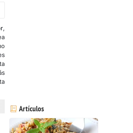
or
,
ea
mo
es
ta
ás
ta
Artículos