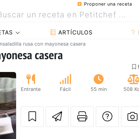
Proponer una receta
ETAS
ARTÍCULOS
nsaladilla rusa con mayonesa casera
ayonesa casera
Entrante
Fácil
55 min
508 Kc
Enviar esta rec
Imprimir e
Pregu
Siguiente
P