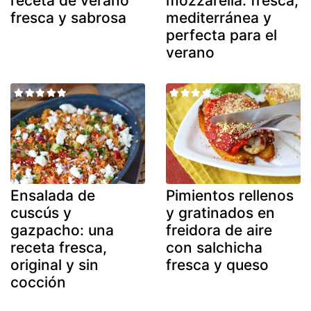
receta de verano
mozzarella: fresca,
fresca y sabrosa
mediterránea y
perfecta para el
verano
Ensalada de
Pimientos rellenos
cuscús y
y gratinados en
gazpacho: una
freidora de aire
receta fresca,
con salchicha
original y sin
fresca y queso
cocción