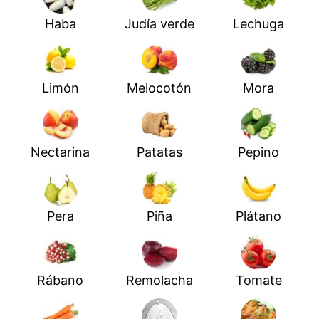
Haba
Judía verde
Lechuga
Limón
Melocotón
Mora
Nectarina
Patatas
Pepino
Pera
Piña
Plátano
Rábano
Remolacha
Tomate