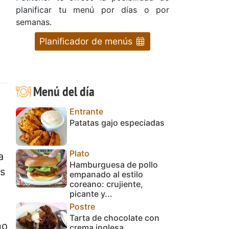
planificar tu menú por días o por
semanas.
Planificador de menús
Menú del día
Entrante
Patatas gajo especiadas
Plato
a
Hamburguesa de pollo
as
empanado al estilo
coreano: crujiente,
picante y...
Postre
Tarta de chocolate con
no
crema inglesa