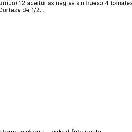
currido) 12 aceitunas negras sin hueso 4 tomate
Corteza de 1/2...
y tomate cherry - baked feta pasta