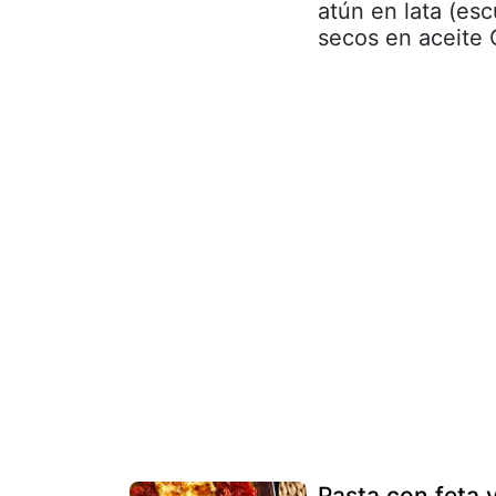
atún en lata (es
secos en aceite 
Pasta con feta 