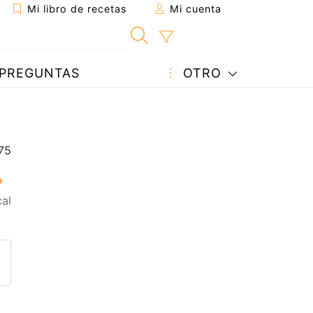
Mi libro de recetas
Mi cuenta
PREGUNTAS
OTRO
al
eta a un amigo
sta página
ntar al autor
ublicar la foto de esta receta