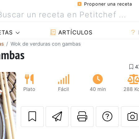
Proponer una receta
ETAS
ARTÍCULOS
as
Wok de verduras con gambas
gambas
Plato
Fácil
40 min
288 Kc
Enviar esta rec
Imprimir e
Pregu
Siguiente
P