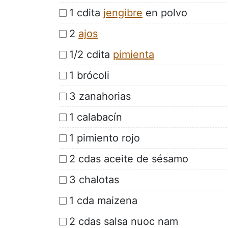
1 cdita
jengibre
en polvo
2
ajos
1/2 cdita
pimienta
1 brócoli
3 zanahorias
1 calabacín
1 pimiento rojo
2 cdas aceite de sésamo
3 chalotas
1 cda maizena
2 cdas salsa nuoc nam