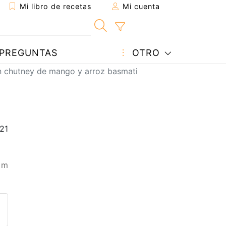
Mi libro de recetas
Mi cuenta
PREGUNTAS
OTRO
 chutney de mango y arroz basmati
 m
eta a un amigo
sta página
ntar al autor