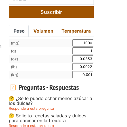
Suscribir
Peso
Volumen
Temperatura
(mg)
n
(g)
(oz)
(lb)
(kg)
Preguntas - Respuestas
🤔 ¿Se le puede echar menos azúcar a
los dulces?
Responde a esta pregunta
🤔 Solicito recetas saladas y dulces
para cocinar en la freidora
Responde a esta pregunta