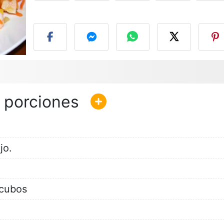
P
jo.
cubos