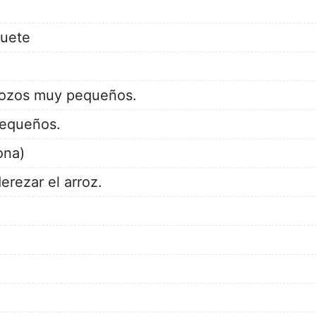
uete
trozos muy pequeños.
pequeños.
ona)
erezar el arroz.