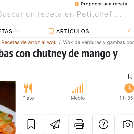
Proponer una receta
ETAS
ARTÍCULOS
Recetas de arroz al wok
Wok de verduras y gambas con
bas con chutney de mango y
Plato
Medio
1 h 35
Enviar esta rec
Imprimir e
Pregu