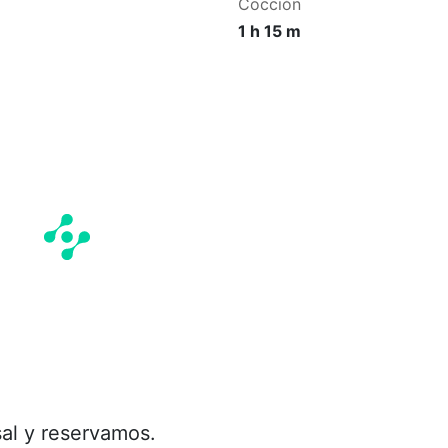
Cocción
1 h 15 m
al y reservamos.