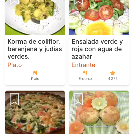
Korma de coliflor,
Ensalada verde y
berenjena y judias
roja con agua de
verdes.
azahar
Plato
Entrante
Plato
Entrante
4.2 / 5