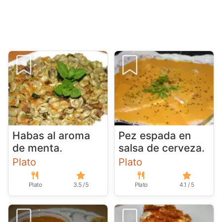
Habas al aroma
Pez espada en
de menta.
salsa de cerveza.
Plato
Plato
Plato
3.5 / 5
Plato
4.1 / 5