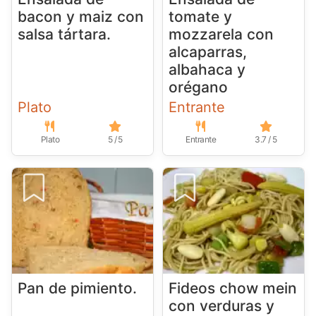
bacon y maiz con
tomate y
salsa tártara.
mozzarela con
alcaparras,
albahaca y
orégano
Plato
Entrante
Plato
5 / 5
Entrante
3.7 / 5
Pan de pimiento.
Fideos chow mein
con verduras y