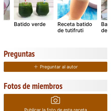
Batido verde
Receta batido
Bat
de tutifruti
de f
Preguntas
Preguntar al autor
Fotos de miembros
Publicar la foto de esta receta