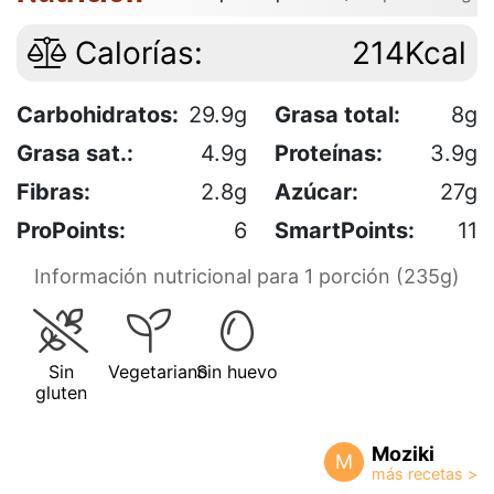
Calorías:
214Kcal
Carbohidratos:
29.9g
Grasa total:
8g
Grasa sat.:
4.9g
Proteínas:
3.9g
Fibras:
2.8g
Azúcar:
27g
ProPoints:
6
SmartPoints:
11
Información nutricional para 1 porción (235g)
Sin
Vegetariano
Sin huevo
gluten
Moziki
M