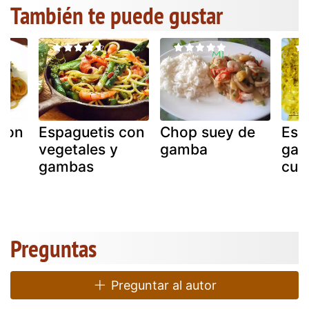
También te puede gustar
 con
Espaguetis con
Chop suey de
Esp
vegetales y
gamba
gam
gambas
cur
Preguntas
Preguntar al autor