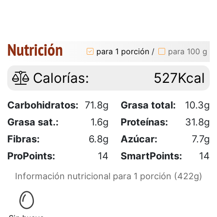
Nutrición
para 1 porción
/
para 100 g
Calorías:
527Kcal
Carbohidratos:
71.8g
Grasa total:
10.3g
Grasa sat.:
1.6g
Proteínas:
31.8g
Fibras:
6.8g
Azúcar:
7.7g
ProPoints:
14
SmartPoints:
14
Información nutricional para 1 porción (422g)