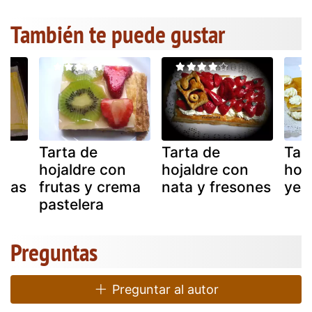
También te puede gustar
n
Tarta de
Tarta de
Tar
hojaldre con
hojaldre con
hoj
utas
frutas y crema
nata y fresones
yem
pastelera
Preguntas
Preguntar al autor