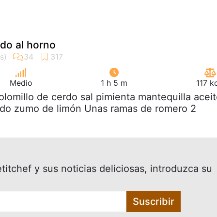
rdo al horno
Medio
1 h 5 m
117 k
solomillo de cerdo sal pimienta mantequilla acei
lado zumo de limón Unas ramas de romero 2
itchef y sus noticias deliciosas, introduzca su
Suscribir