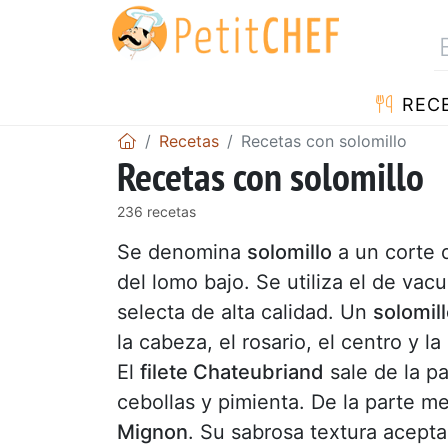
REC
Recetas
Recetas con solomillo
Recetas con solomillo
236 recetas
Se denomina
solomillo
a un corte 
del lomo bajo. Se utiliza el de va
selecta de alta calidad. Un
solomil
la cabeza, el rosario, el centro y 
El
filete Chateubriand
sale de la pa
cebollas y pimienta. De la parte me
Mignon
. Su sabrosa textura acept