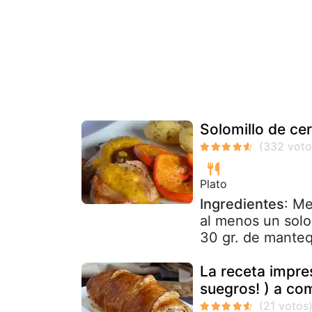
Solomillo de ce
Plato
Ingredientes
: Me
al menos un solom
30 gr. de mantequ
La receta impre
suegros! ) a co