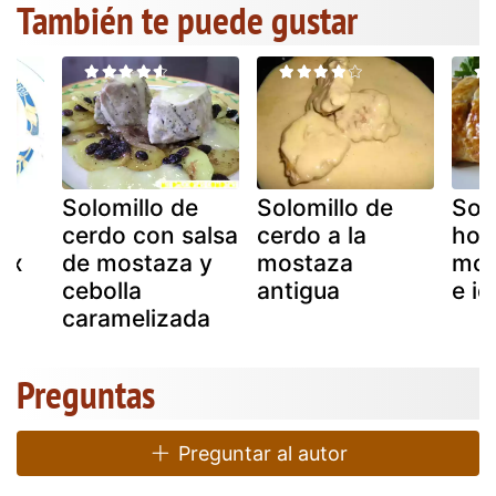
También te puede gustar
e
Solomillo de
Solomillo de
Sol
cerdo con salsa
cerdo a la
hoj
px
de mostaza y
mostaza
mos
cebolla
antigua
e id
caramelizada
Preguntas
Preguntar al autor