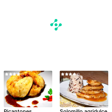
Picantones
Solomillo agridulce