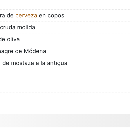
ura de
cerveza
en copos
 cruda molida
e oliva
inagre de Módena
e de mostaza a la antigua