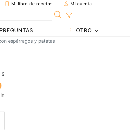
Mi libro de recetas
Mi cuenta
PREGUNTAS
OTRO
on espárragos y patatas
in
eta a un amigo
sta página
ntar al autor