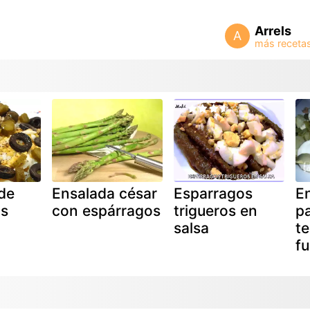
Arrels
A
de
Ensalada césar
Esparragos
E
os
con espárragos
trigueros en
p
salsa
t
f