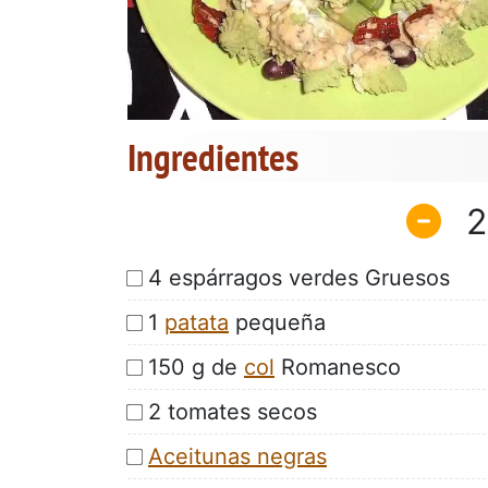
Ingredientes
2
4 espárragos verdes Gruesos
1
patata
pequeña
150 g de
col
Romanesco
2 tomates secos
Aceitunas negras