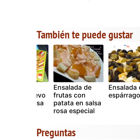
También te puede gustar
Ensalada de
Ensalada de
Ensalada 
patata y huevo
frutas con
espárrag
con salsa rosa
patata en salsa
rosa especial
Preguntas