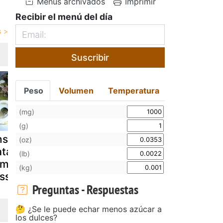
Menús archivados
Imprimir
Recibir el menú del día
Suscribir
Peso
Volumen
Temperatura
(mg)
(g)
nsalada de
Ensalada mixta
Ensalada d
(oz)
atatas
con espárragos
patatas y
(lb)
emplada en
blancos
acelgas
(kg)
ussioncook
Preguntas - Respuestas
🤔 ¿Se le puede echar menos azúcar a
los dulces?