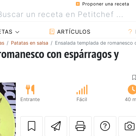
Proponer una receta
ETAS
ARTÍCULOS
as
Patatas en salsa
Ensalada templada de romanesco c
romanesco con espárragos y
Entrante
Fácil
40 m
Enviar esta rec
Imprimir e
Pregu