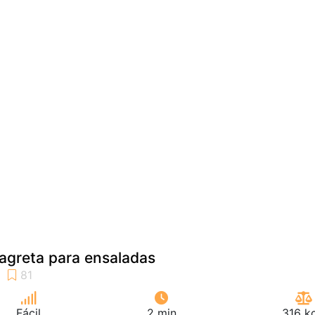
agreta para ensaladas
Fácil
2 min
316 k