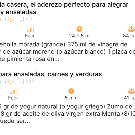
da casera, el aderezo perfecto para alegrar
 y ensaladas
Fácil
24 h 5 m
84 kc
cebolla morada (grande) 375 ml de vinagre de
r de azúcar moreno (o azúcar blanco) 1 pizca d
e pimienta rosa en...
para ensaladas, carnes y verduras
Fácil
5 min
41 k
5 gr de yogur natural (o yogur griego) Zumo de
 8 gr de aceite de oliva virgen extra Menta (8/1
uede ser...