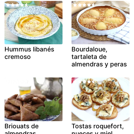
Hummus libanés
Bourdaloue,
cremoso
tartaleta de
almendras y peras
Briouats de
Tostas roquefort,
almendras,
nueces y miel