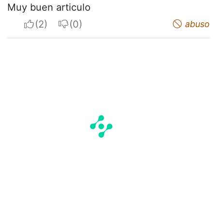
Muy buen articulo
I apreciate
I do not appreciate
abuso