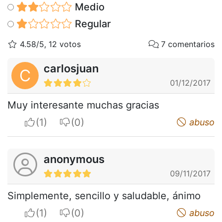
Medio
Regular
4.58/5, 12 votos
7 comentarios
carlosjuan
C
01/12/2017
Muy interesante muchas gracias
I apreciate
I do not appreciate
abuso
anonymous
09/11/2017
Simplemente, sencillo y saludable, ánimo
I apreciate
I do not appreciate
abuso