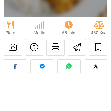
Plato
Medio
55 min
460 Kcal
Preguntar al autor
Imprimir esta
Enviar 
Publicar la foto de esta r