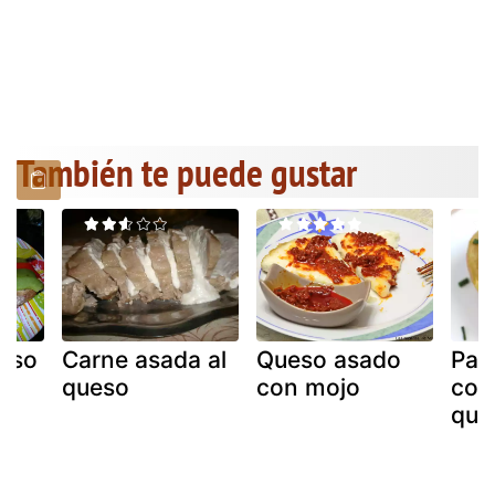
También te puede gustar
ueso
Carne asada al
Queso asado
Pat
queso
con mojo
con
que