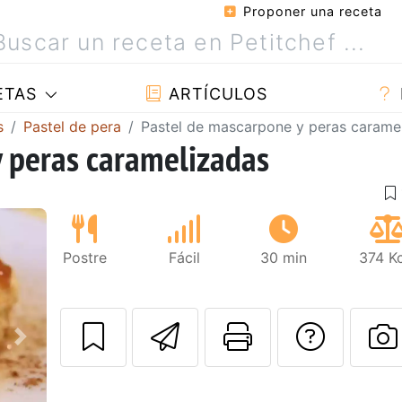
Proponer una receta
ETAS
ARTÍCULOS
s
Pastel de pera
Pastel de mascarpone y peras carame
 peras caramelizadas
Postre
Fácil
30 min
374 Kc
Enviar esta rec
Imprimir e
Pregu
Siguiente
P