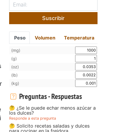
Suscribir
Peso
Volumen
Temperatura
(mg)
(g)
s
(oz)
(lb)
r
(kg)
Preguntas - Respuestas
🤔 ¿Se le puede echar menos azúcar a
e
los dulces?
i
Responde a esta pregunta
🤔 Solicito recetas saladas y dulces
para cocinar en la freidora