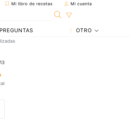
Mi libro de recetas
Mi cuenta
PREGUNTAS
OTRO
lizadas
al
eta a un amigo
sta página
ntar al autor
ublicar la foto de esta receta