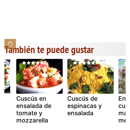
También te puede gustar
Cuscús en
Cuscús de
Ens
ensalada de
espinacas y
cus
tomate y
ensalada
man
mozzarella
men