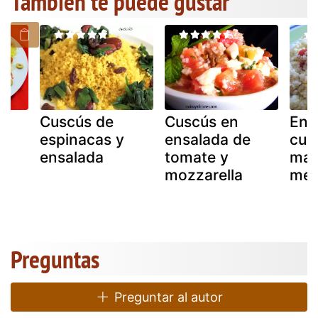
También te puede gustar
e
Cuscús de
Cuscús en
Ens
espinacas y
ensalada de
cus
de
ensalada
tomate y
man
mozzarella
men
Preguntas
Preguntar al autor