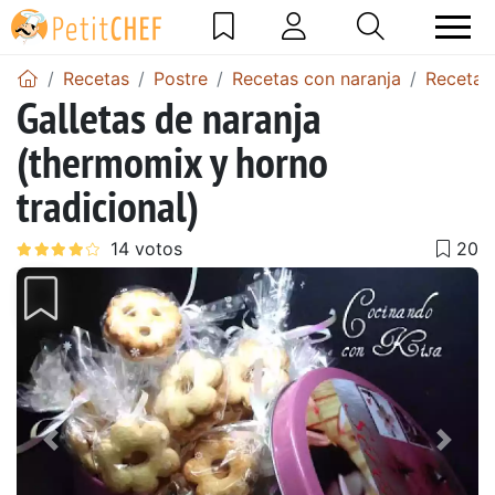
Recetas
Postre
Recetas con naranja
Recetas
Galletas de naranja
(thermomix y horno
tradicional)
Anterior
Sigu