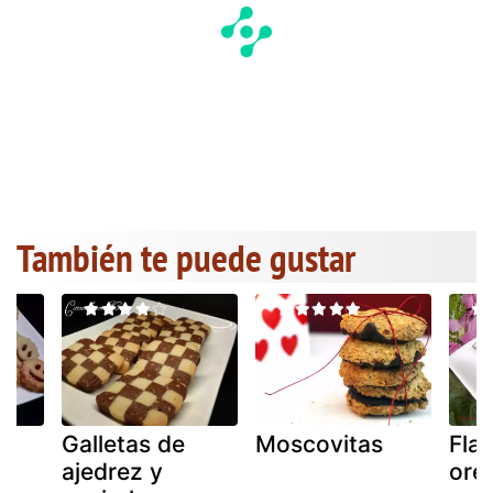
También te puede gustar
Galletas de
Moscovitas
Flan
ajedrez y
ore