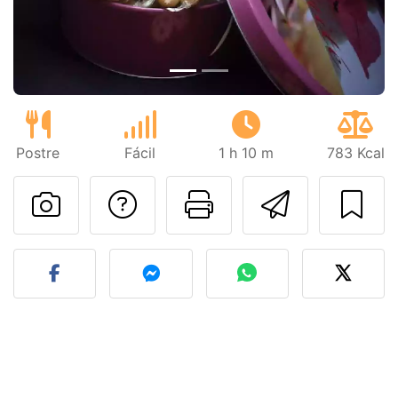
Postre
Fácil
1 h 10 m
783 Kcal
Preguntar al autor
Imprimir esta
Enviar 
Publicar la foto de esta r