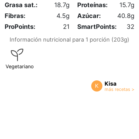
Grasa sat.:
18.7g
Proteínas:
15.7g
Fibras:
4.5g
Azúcar:
40.8g
ProPoints:
21
SmartPoints:
32
Información nutricional para 1 porción (203g)
Vegetariano
Kisa
K