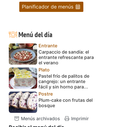
Planificador de menús
Menú del día
Entrante
Carpaccio de sandía: el
entrante refrescante para
el verano
Plato
Pastel frío de palitos de
cangrejo: un entrante
fácil y sin horno para...
Postre
Plum-cake con frutas del
bosque
Menús archivados
Imprimir