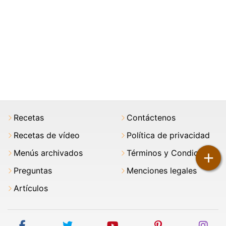
Recetas
Contáctenos
Recetas de vídeo
Política de privacidad
+
Menús archivados
Términos y Condiciones
Preguntas
Menciones legales
Artículos
facebook
twitter
youtube
pinterest
ins