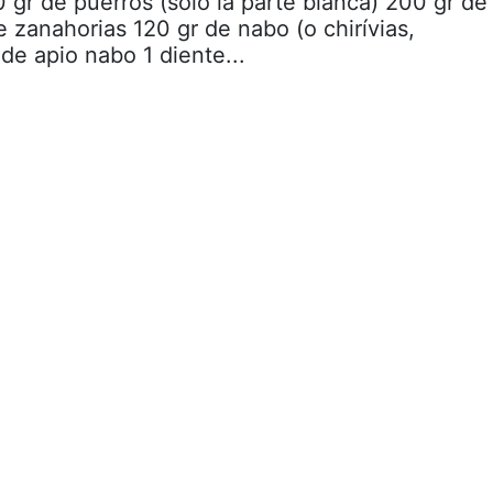
0 gr de puerros (sólo la parte blanca) 200 gr de
 zanahorias 120 gr de nabo (o chirívias,
de apio nabo 1 diente...