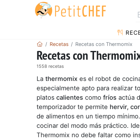
REC
Recetas
Recetas con Thermomix
Recetas con Thermomi
1558 recetas
La
thermomix
es el robot de cocina
especialmente apto para realizar t
platos
calientes
como
fríos
actúa d
temporizador te permite
hervir, co
de alimentos en un tiempo mínimo.
cocinar del modo más práctico. Ide
Thermomix no debe faltar como in