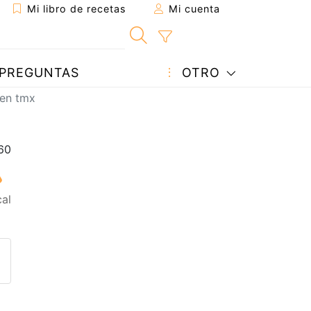
Mi libro de recetas
Mi cuenta
PREGUNTAS
OTRO
 en tmx
al
eta a un amigo
sta página
ntar al autor
ublicar la foto de esta receta