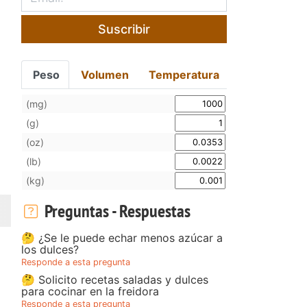
Suscribir
Peso
Volumen
Temperatura
(mg)
(g)
(oz)
(lb)
(kg)
Preguntas - Respuestas
🤔 ¿Se le puede echar menos azúcar a
los dulces?
Responde a esta pregunta
🤔 Solicito recetas saladas y dulces
para cocinar en la freidora
Responde a esta pregunta