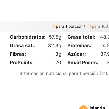
para 1 porción
/
para 100
Carbohidratos:
57.5g
Grasa total:
48.
Grasa sat.:
32.3g
Proteínas:
14.
Fibras:
3g
Azúcar:
37.
ProPoints:
20
SmartPoints:
Información nutricional para 1 porción (210
Islacris