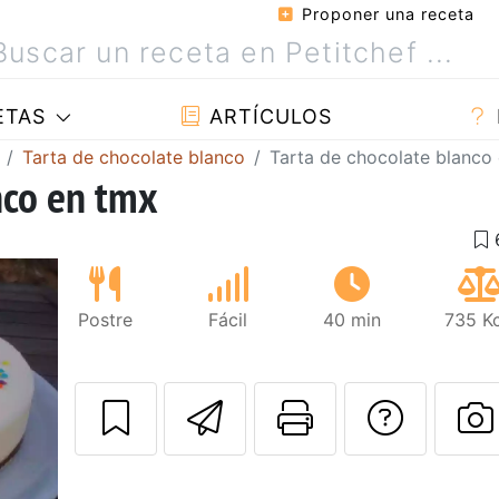
Proponer una receta
ETAS
ARTÍCULOS
Tarta de chocolate blanco
Tarta de chocolate blanco
nco en tmx
Postre
Fácil
40 min
735 Kc
Enviar esta rec
Imprimir e
Pregu
P