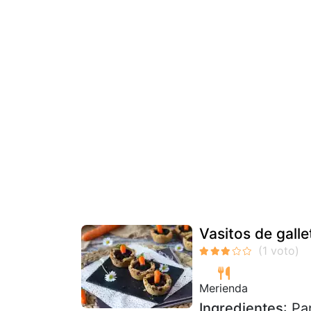
Vasitos de gall
Merienda
Ingredientes
: Pa