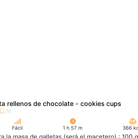
eta rellenos de chocolate - cookies cups
Fácil
1 h 57 m
366 kc
ra la masa de galletas (será el macetero) : 100 g