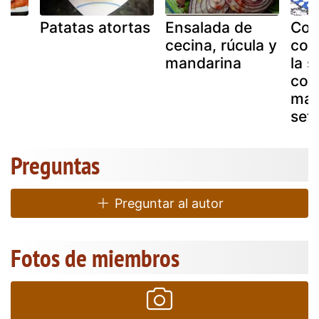
e
Patatas atortas
Ensalada de
Con
cecina, rúcula y
con
mandarina
la s
com
man
seta
Preguntas
Preguntar al autor
Fotos de miembros