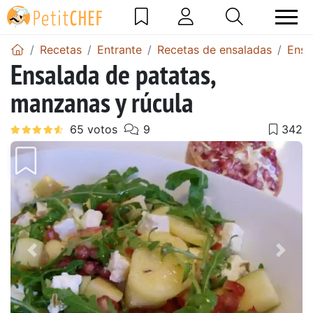
Recetas
Entrante
Recetas de ensaladas
Ensa
Ensalada de patatas,
manzanas y rúcula
Anterior
Sigu