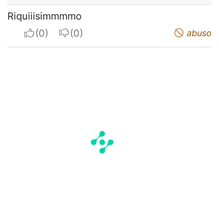
Riquiiisimmmmo
I apreciate
I do not appreciate
abuso