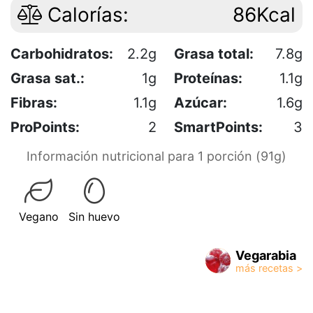
Calorías:
86Kcal
Carbohidratos:
2.2g
Grasa total:
7.8g
Grasa sat.:
1g
Proteínas:
1.1g
Fibras:
1.1g
Azúcar:
1.6g
ProPoints:
2
SmartPoints:
3
Información nutricional para 1 porción (91g)
Vegano
Sin huevo
Vegarabia