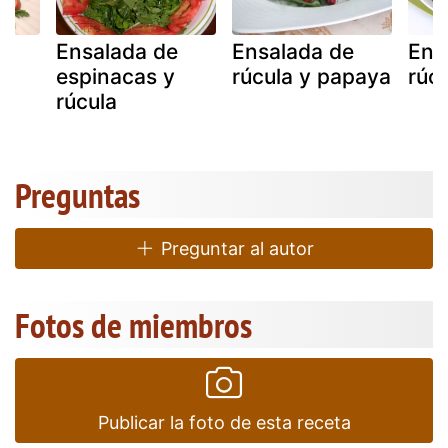
e
Ensalada de
Ensalada de
Ens
espinacas y
rúcula y papaya
rúcu
rúcula
Preguntas
Preguntar al autor
Fotos de miembros
Publicar la foto de esta receta