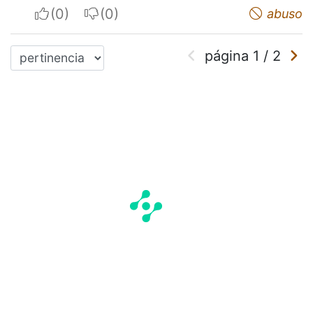
I apreciate
I do not appreciate
abuso
página
1
/
2