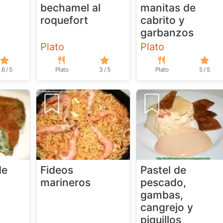
bechamel al
manitas de
roquefort
cabrito y
garbanzos
Plato
Plato
.6 / 5
Plato
3 / 5
Plato
5 / 5
de
Fideos
Pastel de
marineros
pescado,
gambas,
cangrejo y
piquillos