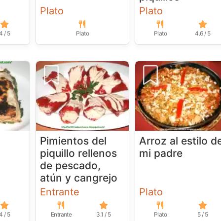
Plato
Plato
4 / 5
Plato
Plato
4.6 / 5
Pimientos del
Arroz al estilo d
piquillo rellenos
mi padre
de pescado,
atún y cangrejo
Entrante
Plato
4 / 5
Entrante
3.1 / 5
Plato
5 / 5