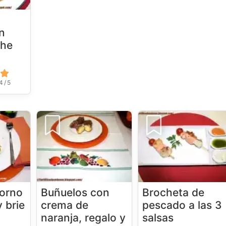
n
che
4 / 5
horno
Buñuelos con
Brocheta de
 brie
crema de
pescado a las 3
naranja, regalo y
salsas