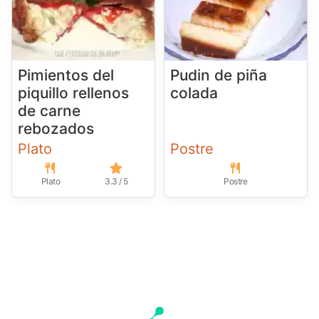
Pimientos del
Pudin de piña
piquillo rellenos
colada
de carne
rebozados
Plato
Postre
Plato
3.3 / 5
Postre