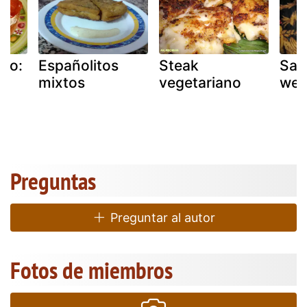
peo:
Españolitos
Steak
Sau
mixtos
vegetariano
wei
co
Preguntas
Preguntar al autor
Fotos de miembros