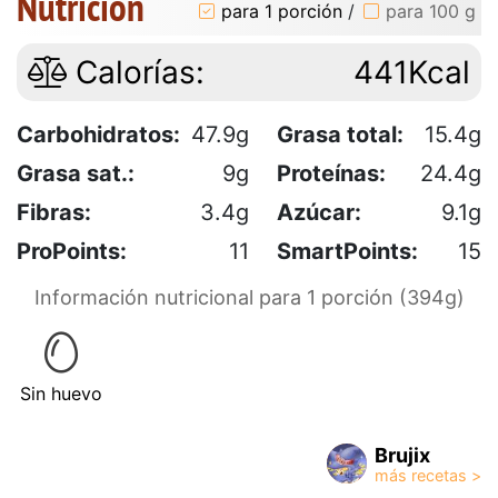
Nutrición
para 1 porción
/
para 100 g
Calorías:
441Kcal
Carbohidratos:
47.9g
Grasa total:
15.4g
Grasa sat.:
9g
Proteínas:
24.4g
Fibras:
3.4g
Azúcar:
9.1g
ProPoints:
11
SmartPoints:
15
Información nutricional para 1 porción (394g)
Sin huevo
Brujix